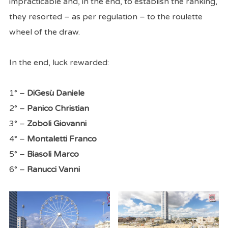
impracticable and, in the end, to establish the ranking,
they resorted – as per regulation – to the roulette
wheel of the draw.
In the end, luck rewarded:
1° –
DiGesù Daniele
2° –
Panico Christian
3° –
Zoboli Giovanni
4° –
Montaletti Franco
5° –
Biasoli Marco
6° –
Ranucci Vanni