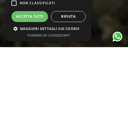
NON CLASSIFICATI
ACCETTA TUTTI
RIFIUTA
MAGGIORI DETTAGLI SUI COOKIE
POWERED BY COOKIESCRIPT
Necessari
Statistiche
Marketing
Funzionalità
Non classificati
I cookie strettamente necessari consentono
funzionalità del sito Web principale come
l'accesso degli utenti e la gestione
dell'account. Il sito Web non può essere
utilizzato correttamente senza i cookie
strettamente necessari.
Nome
Provider / Dominio
Scadenza
Descrizione
CookieScriptConsent
6 mesi
Questo cooki
CookieScript
viene
www.garrettcontest.it
utilizzato dal
servizio
Cookie-
Script.com pe