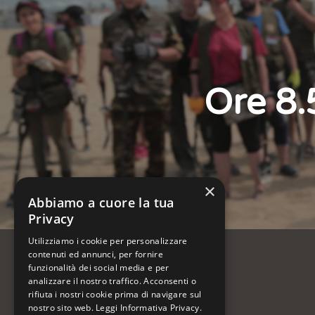
Ore 8.
×
Abbiamo a cuore la tua
Privacy
Utilizziamo i cookie per personalizzare
contenuti ed annunci, per fornire
funzionalità dei social media e per
Organizzatore dell’evento:
analizzare il nostro traffico. Acconsenti o
rifiuta i nostri cookie prima di navigare sul
nostro sito web.
Leggi Informativa Privacy.