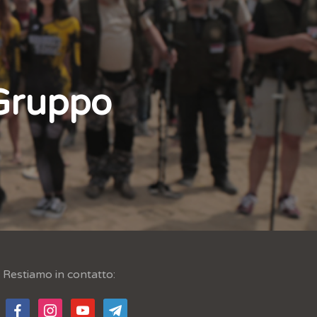
 Gruppo
Restiamo in contatto:
facebook
instagram
youtube
telegram